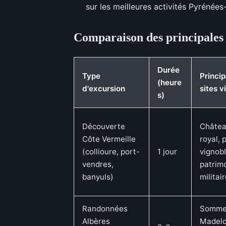
sur les meilleures activités Pyrénées
Comparaison des principales
Durée
Type
Princi
(heure
d'excursion
sites v
s)
Découverte
Châte
Côte Vermeille
royal, 
(collioure, port-
1 jour
vignobl
vendres,
patrim
banyuls)
militai
Randonnées
Somme
Albères
Madelo