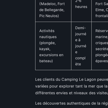
2-6
(Madeloc, Fort
Fort Sa
heures
de Bellegarde,
Elme, 
Pic Neulos)
frontal
Demi-
Activités
Réserv
journé
nautiques
marine
e à
(plongée,
crique
journé
kayak,
secrèt
e
excursions en
plongé
compl
bateau)
épaves
ète
Les clients du Camping Le Lagon peuvent
variées pour explorer tant la mer que 
différentes envies et niveaux des visiteu
Les découvertes authentiques de la rég