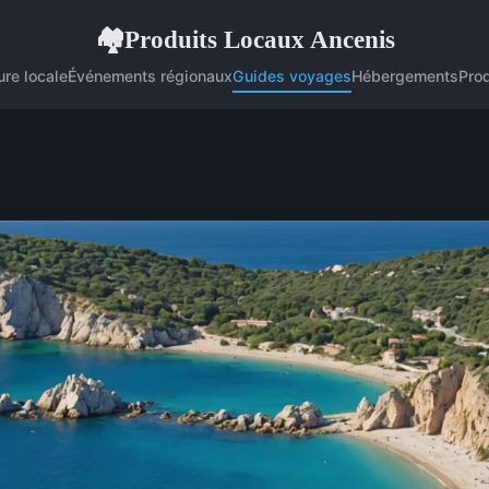
Produits Locaux Ancenis
🏘
ure locale
Événements régionaux
Guides voyages
Hébergements
Pro