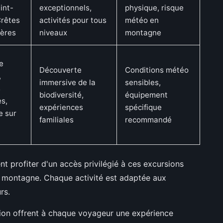
int-
exceptionnels,
physique, risque
Crêtes
activités pour tous
météo en
ières
niveaux
montagne
e
Découverte
Conditions météo
,
immersive de la
sensibles,
s
biodiversité,
équipement
es,
expériences
spécifique
e sur
familiales
recommandé
 profiter d'un accès privilégié à ces excursions
la montagne. Chaque activité est adaptée aux
rs.
ion offrent à chaque voyageur une expérience