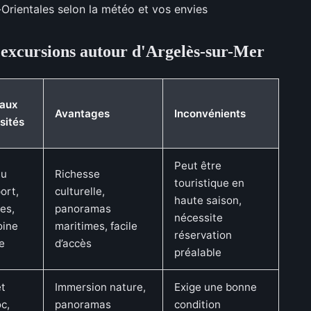
-Orientales selon la météo et vos envies
 excursions autour d'Argelès-sur-Mer
paux
Avantages
Inconvénients
isités
Peut être
au
Richesse
touristique en
port,
culturelle,
haute saison,
es,
panoramas
nécessite
oine
maritimes, facile
réservation
re
d’accès
préalable
t
Immersion nature,
Exige une bonne
c,
panoramas
condition