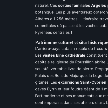
naturel. Ces
sorties familiales Argelès
p
botanique. Les plus aventureux opteront
Albères à 1 256 mètres. L'itinéraire trav
sommitales où paissent les vaches cata
Pyrénées centrales !
Patrimoine culturel et sites historique
L'arrière-pays catalan recèle de trésor
Les
visites Elne cathédrale
constituent
capitale religieuse du Roussillon abrite 
sculpté, véritable livre de pierre. Perp
Palais des Rois de Majorque, la Loge de
gitanes. Les
excursions Saint-Cyprien
caves Byrrh et leur foudre géant de 1 mi
l'art moderne et ses monuments aux morts
contemporains dans ses ateliers d'art. 