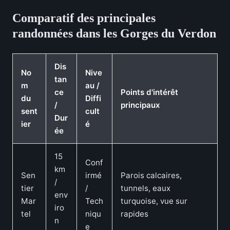
Comparatif des principales
randonnées dans les Gorges du Verdon
Dis
No
Nive
tan
m
au /
ce
Points d'intérêt
du
Diffi
/
principaux
sent
cult
Dur
ier
é
ée
15
Conf
km
Sen
irmé
Parois calcaires,
/
tier
/
tunnels, eaux
env
Mar
Tech
turquoise, vue sur
iro
tel
niqu
rapides
n
e