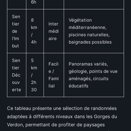
6h
Sen
8
Végétation
tier
Inter
km
méditerranéenne,
de
médi
/
piscines naturelles,
l'Im
aire
4h
baignades possibles
but
Sen
5
Facil
Panoramas variés,
tier
km
e /
géologie, points de vue
Déc
/
Fami
aménagés, circuits
ouv
2h
lial
éducatifs
erte
30
Ce tableau présente une sélection de randonnées
adaptées à différents niveaux dans les Gorges du
Verdon, permettant de profiter de paysages